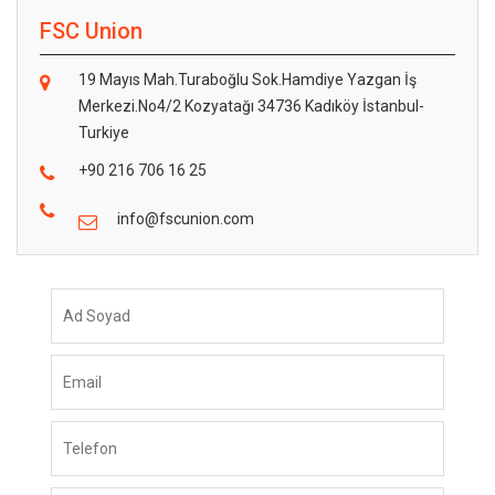
FSC Union
19 Mayıs Mah.Turaboğlu Sok.Hamdiye Yazgan İş
Merkezi.No4/2 Kozyatağı 34736 Kadıköy İstanbul-
Turkiye
+90 216 706 16 25
info@fscunion.com